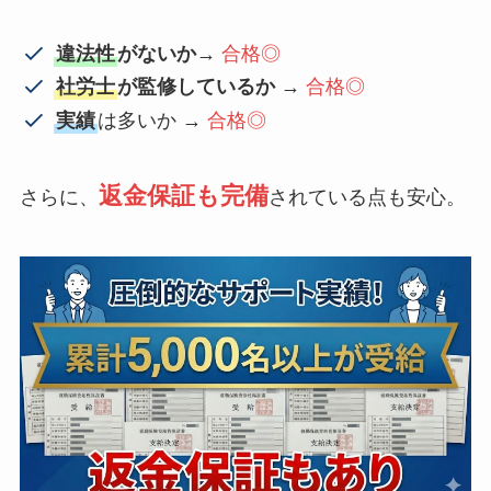
違法性
がないか
→
合格◎
社労士
が監修しているか
→
合格◎
実績
は多いか →
合格◎
返金保証も完備
さらに、
されている点も安心。