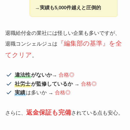
→実績も5,000件越えと圧倒的
退職給付金の業社には怪しい企業も多いですが、
『編集部の基準』を全
退職コンシェルジュは
てクリア
。
違法性
がないか
→
合格◎
社労士
が監修しているか
→
合格◎
実績
は多いか →
合格◎
返金保証も完備
さらに、
されている点も安心。